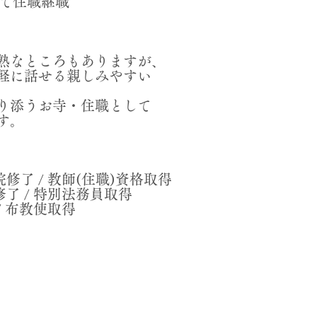
して住職継職
熟なところもありますが、
軽に話せる親しみやすい
。
り添うお寺・住職として
す。
院修了 /
教師(住職)資格取得
了 /
特別法務員取得
/
布教使取得