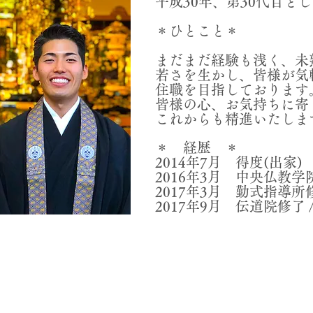
平成30年、第30代目と
＊ひとこと＊
まだまだ経験も浅く、未
若さを生かし、皆様が気
住職を目指しております
皆様の心、お気持ちに寄
これからも精進いたしま
＊ 経歴 ＊
2014年7月 得度(出家)
2016年3月 中央仏教学
2017年3月 勤式指導所修
2017年9月 伝道院
修了 