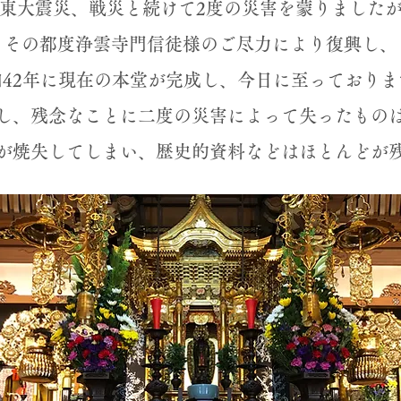
東大震災、戦災と続けて2度の災害を蒙りました
その都度浄雲寺門信徒様のご尽力により復興し、
和42年に現在の本堂が完成し、今日に至っておりま
、残念なことに二度の災害によって失ったもの
が焼失してしまい、歴史的資料などはほとんどが