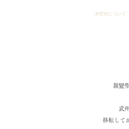
トップ
浄雲寺について
浄
親鸞
武
移転してか