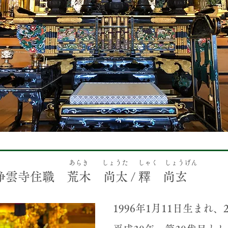
あらき しょうた
​しゃく しょうげん
浄雲寺住職 荒木 尚太 /
釋 尚玄
1996年1月11日生まれ、