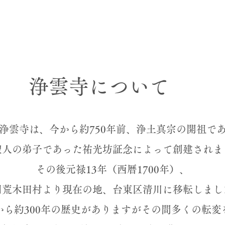
浄土真宗とは
仏事について
年間行事
浄雲寺について
雲寺は、今から約750年前、浄土真宗の開祖で
聖人の弟子であった祐光坊証念によって創建されま
その後元禄13年（西暦1700年）、
州荒木田村より現在の地、台東区清川に移転しまし
ら約300年の歴史がありますがその間多くの転変