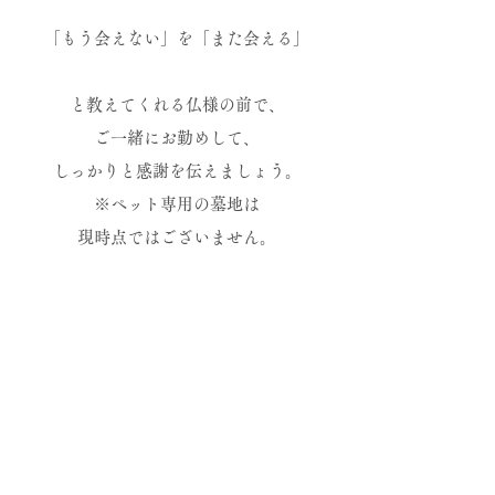
「もう会えない」を「また会える」
と教えてくれる仏様の前で、
ご一緒にお勤めして、
しっかりと感謝を伝えましょう。
※ペット専用の墓地は
現時点ではございません。
皆様の希望にお応えできるよう
ペット合同墓も検討中です。
「こんなお墓があったらいいな。」
​など、ご意見ありましたら、
お聞かせください