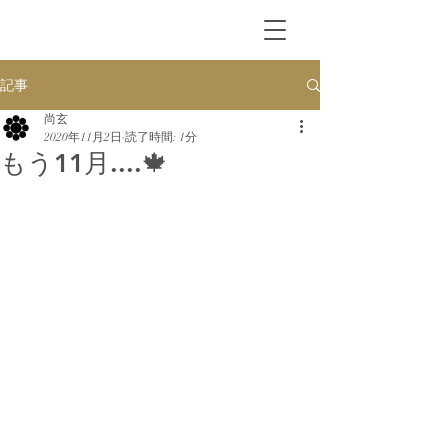
記事
尚玄
2020年11月2日
読了時間: 1分
もう11月....🍁