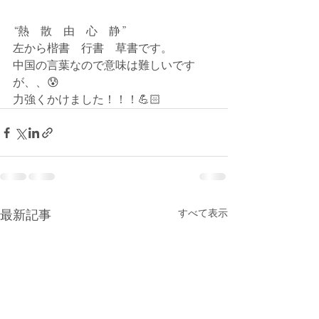
“熱　散　由　心　静”
左から楷書　行書　草書です。
中国の言葉なので意味は難しいです
が、、😰
力強くかけました！！！💪🏻
最新記事
すべて表示