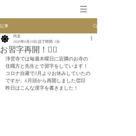
記事
尚玄
2020年6月19日
読了時間: 1分
お習字再開！✍🏼
浄雲寺では毎週木曜日に近隣のお寺の
住職方と先生とで習字をしています！
コロナ自粛で3月よりお休みしていたの
ですが、6月頭から再開しました👏🏻
昨日はこんな漢字を書きました！